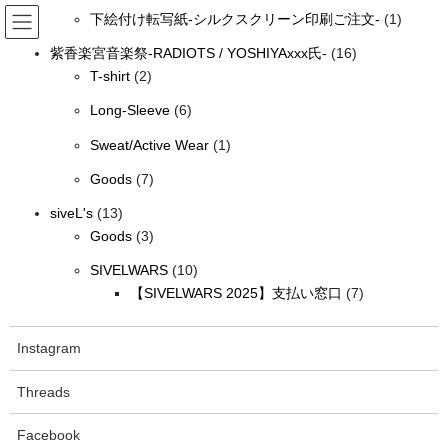
個
の
コ
ナ
1
品
下絵付け転写紙-シルクスクリーン印刷ご注文-
1
の
商
ン
ビ
個
テ
ゲ
16
商
品
紫香楽宮音楽祭-RADIOTS / YOSHIYAxxx氏-
16
の
ン
ー
2
個
品
T-shirt
2
siveLオンラインショップ（送料無
商
ツ
シ
個
の
6
品
Long-Sleeve
6
料）
へ
ョ
の
商
個
ス
ン
1
商
品
Sweat/Active Wear
1
の
キ
に
個
品
HOME
siveLオンラインショップ（送料無料）
古着屋siveL
ッ
移
7
商
Goods
7
の
NARU-古着屋siveL オリジナル-
プ
動
個
品
siveL x NARU 7.6オンス スラブ スーパーヘヴィーウェイト Tシャツby
13
商
siveL's
13
の
SIVELWARS
個
3
品
Goods
3
商
の
個
10
品
SIVELWARS
10
商
の
個
7
【SIVELWARS 2025】支払い窓口
7
品
商
の
個
品
商
の
Instagram
品
商
品
Threads
Facebook