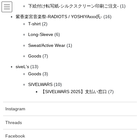
個
の
コ
ナ
1
品
下絵付け転写紙-シルクスクリーン印刷ご注文-
1
の
商
ン
ビ
個
テ
ゲ
16
商
品
紫香楽宮音楽祭-RADIOTS / YOSHIYAxxx氏-
16
の
ン
ー
2
個
品
T-shirt
2
siveLオンラインショップ（送料無
商
ツ
シ
個
の
6
品
Long-Sleeve
6
料）
へ
ョ
の
商
個
ス
ン
1
商
品
Sweat/Active Wear
1
の
キ
に
個
品
HOME
siveLオンラインショップ（送料無料）
United Athle/Printstar
ッ
移
7
商
Goods
7
の
プ
動
個
品
13
商
siveL's
13
の
United Athle/Printstar
個
3
品
Goods
3
商
の
個
10
品
SIVELWARS
10
結果の1～16/88を表示しています
商
の
個
7
【SIVELWARS 2025】支払い窓口
7
品
商
の
個
品
商
の
Instagram
品
商
品
Threads
Facebook