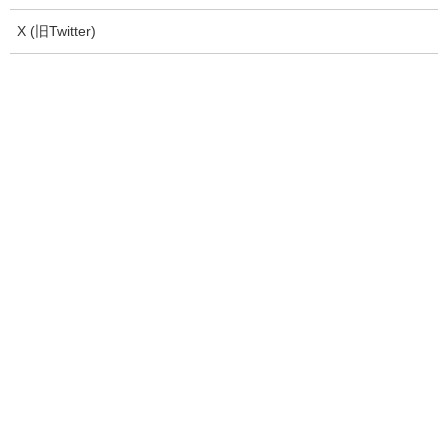
X (旧Twitter)
セット卸し売り
(26)
T-shirt
(6)
Long Sleeve
(3)
Sweat/Active wear
(6)