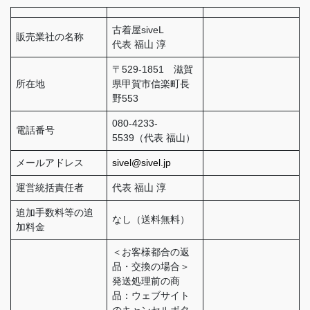
古着屋siveL
販売業社の名称
代表 福山 淳
〒529-1851 滋賀
所在地
県甲賀市信楽町長
野553
080-4233-
電話番号
5539（代表 福山）
メールアドレス
sivel@sivel.jp
運営統括責任者
代表 福山 淳
追加手数料等の追
なし（送料無料）
加料金
＜お客様都合の返
品・交換の場合＞
発送処理前の商
品：ウェブサイト