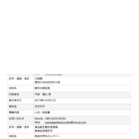
2025】支払い窓口
7
7
個
の
商
品