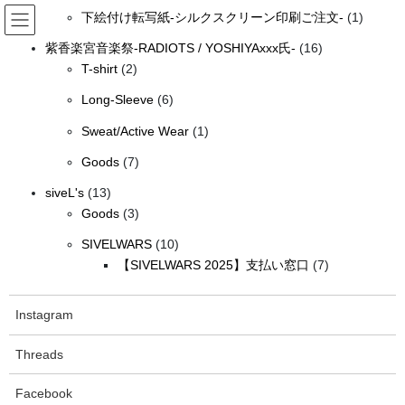
個
の
コ
ナ
1
品
下絵付け転写紙-シルクスクリーン印刷ご注文-
1
の
商
ン
ビ
個
テ
ゲ
16
商
品
紫香楽宮音楽祭-RADIOTS / YOSHIYAxxx氏-
16
の
ン
ー
2
個
品
T-shirt
2
siveLオンラインショップ（送料無
商
ツ
シ
個
の
6
品
Long-Sleeve
6
料）
へ
ョ
の
商
個
ス
ン
1
商
品
Sweat/Active Wear
1
の
キ
に
個
品
HOME
siveLオンラインショップ（送料無料）
古着屋siveL
Vintage
ッ
移
7
商
Goods
7
の
ポーランド製 ヴィンテージ ステンカラーコート メンズ ネイビー ロングコート ス
プ
動
個
品
プリングコート POLAND ビンテージ VINTAGE ユーズド USED 古着
13
商
siveL's
13
の
個
3
品
Goods
3
商
の
個
10
品
SIVELWARS
10
商
の
個
7
【SIVELWARS 2025】支払い窓口
7
品
商
の
個
品
商
の
Instagram
品
商
品
Threads
Facebook