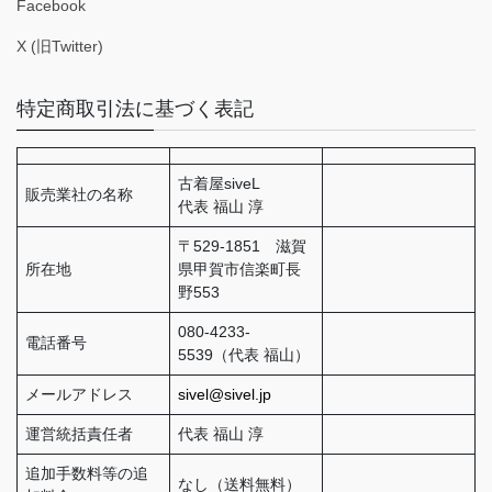
Facebook
X (旧Twitter)
特定商取引法に基づく表記
古着屋siveL
販売業社の名称
代表 福山 淳
〒529-1851 滋賀
所在地
県甲賀市信楽町長
野553
080-4233-
電話番号
5539（代表 福山）
メールアドレス
sivel@sivel.jp
運営統括責任者
代表 福山 淳
追加手数料等の追
なし（送料無料）