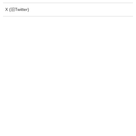
X (旧Twitter)
ポーランド製 ヴィンテージ ステンカ
ラーコート メンズ ネイビー ロングコ
ート スプリングコート POLAND ビン
テージ VINTAGE ユーズド USED 古