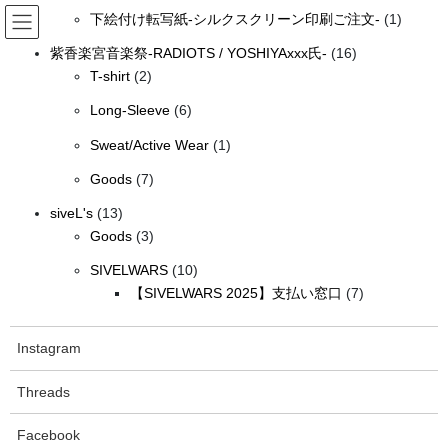
個
の
コ
ナ
1
品
下絵付け転写紙-シルクスクリーン印刷ご注文-
1
の
商
ン
ビ
個
テ
ゲ
16
商
品
紫香楽宮音楽祭-RADIOTS / YOSHIYAxxx氏-
16
の
ン
ー
2
個
品
T-shirt
2
siveLオンラインショップ（送料無
商
ツ
シ
個
の
6
品
Long-Sleeve
6
料）
へ
ョ
の
商
個
ス
ン
1
商
品
Sweat/Active Wear
1
の
キ
に
個
品
HOME
siveLオンラインショップ（送料無料）
古着屋siveL
Dr.Martens
ッ
移
7
商
Goods
7
の
イングランド製 Dr.Martens ドクターマーチン 6ホール ブーツUK5
プ
動
個
品
13
商
siveL's
13
の
個
3
品
Goods
3
商
の
個
10
品
SIVELWARS
10
商
の
個
7
【SIVELWARS 2025】支払い窓口
7
品
商
の
個
品
商
の
Instagram
品
商
品
Threads
Facebook