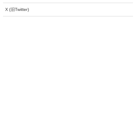
X (旧Twitter)
イングランド製 Dr.Martens ドクター
マーチン 6ホール ブーツUK5
9,800
¥