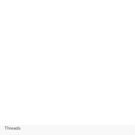
Archives
Archives
Search
Instagram
Threads