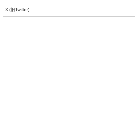
X (旧Twitter)
古着屋siveLスタイル!!
新宮神社さんの家紋をシルクスクリーンプ
リントUnitedAthleタンクトップ Ralph Laurenショートパンツ 昔
現金屋で買った力王直足袋