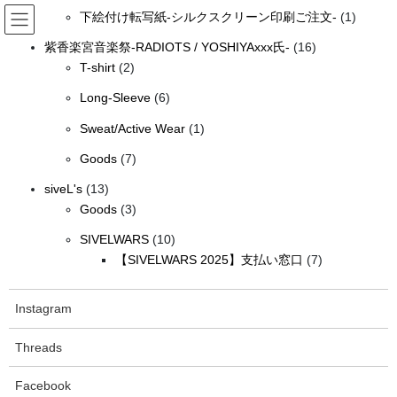
個
の
コ
ナ
1
品
下絵付け転写紙-シルクスクリーン印刷ご注文-
1
の
商
ン
ビ
個
テ
ゲ
16
商
品
紫香楽宮音楽祭-RADIOTS / YOSHIYAxxx氏-
16
の
ン
ー
2
個
品
T-shirt
2
BLOG
商
ツ
シ
個
の
6
品
Long-Sleeve
6
へ
ョ
の
商
個
ス
ン
1
商
品
Sweat/Active Wear
1
HOME
BLOG
氏子祭古着屋siveLスタイル
の
キ
に
個
品
ッ
移
7
商
Goods
7
の
プ
動
個
品
2023年5月19日
/ 最終更新日時 :
2023年5月19日
siveL
13
商
siveL's
13
の
BLOG
個
3
品
Goods
3
商
の
個
氏子祭古着屋siveLスタイル
10
品
SIVELWARS
10
商
の
個
7
【SIVELWARS 2025】支払い窓口
7
品
商
の
個
こんにちは、古着屋siveL 店長ブログです!! いよいよ明日…
新宮神
品
商
の
社「氏子祭」!!
天気も回復しそうです…
Instagram
品
商
品
Threads
Facebook