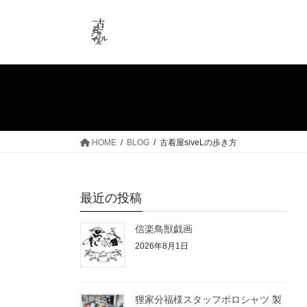
コ
ナ
ン
ビ
テ
ゲ
ン
ー
ツ
シ
へ
ョ
ス
ン
キ
に
ッ
移
HOME
BLOG
古着屋siveLの歩き方
プ
動
最近の投稿
信楽鳥獣戯画
2026年8月1日
狸家分福様スタッフポロシャツ 製