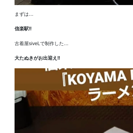
まずは…
信楽駅‼︎
古着屋siveLで制作した…
大たぬきがお出迎え‼︎